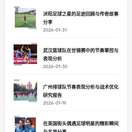
沭阳足球之星的足迹回顾与传奇故事
分享
2026-01-31
武汉篮球队在世锦赛中的节奏掌控与
表现分析
2026-01-30
广州排球队节奏表现分析与战术优化
研究报告
2026-01-19
在英国街头偶遇足球明星的精彩瞬间
与名单分享