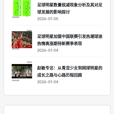
足球明星数量锐减现象分析及其对足
球发展的影响探讨
2026-01-05
足球明星加盟中国联赛引发热潮球迷
热情高涨期待新赛季表现
2026-01-04
赵敏专访：从青涩少女到网球明星的
成长之路与心路历程回顾
2026-01-04