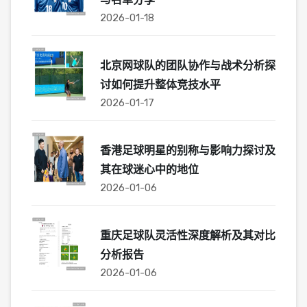
2026-01-18
北京网球队的团队协作与战术分析探
讨如何提升整体竞技水平
2026-01-17
香港足球明星的别称与影响力探讨及
其在球迷心中的地位
2026-01-06
重庆足球队灵活性深度解析及其对比
分析报告
2026-01-06