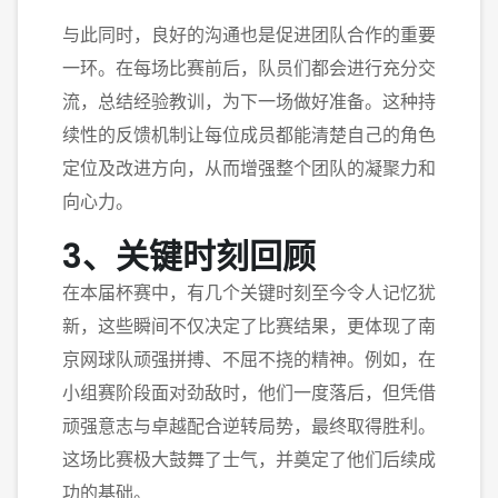
与此同时，良好的沟通也是促进团队合作的重要
一环。在每场比赛前后，队员们都会进行充分交
流，总结经验教训，为下一场做好准备。这种持
续性的反馈机制让每位成员都能清楚自己的角色
定位及改进方向，从而增强整个团队的凝聚力和
向心力。
3、关键时刻回顾
在本届杯赛中，有几个关键时刻至今令人记忆犹
新，这些瞬间不仅决定了比赛结果，更体现了南
京网球队顽强拼搏、不屈不挠的精神。例如，在
小组赛阶段面对劲敌时，他们一度落后，但凭借
顽强意志与卓越配合逆转局势，最终取得胜利。
这场比赛极大鼓舞了士气，并奠定了他们后续成
功的基础。