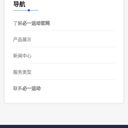
导航
了解
必一运动官网
产品展示
新闻中心
服务类型
联系
必一运动