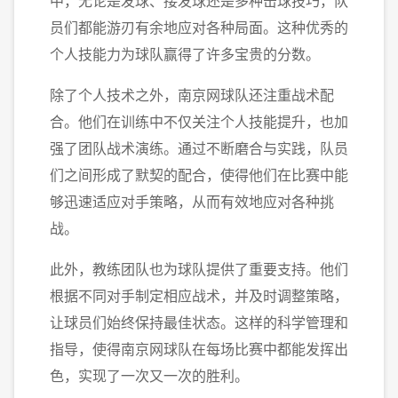
中，无论是发球、接发球还是多种击球技巧，队
员们都能游刃有余地应对各种局面。这种优秀的
个人技能力为球队赢得了许多宝贵的分数。
除了个人技术之外，南京网球队还注重战术配
合。他们在训练中不仅关注个人技能提升，也加
强了团队战术演练。通过不断磨合与实践，队员
们之间形成了默契的配合，使得他们在比赛中能
够迅速适应对手策略，从而有效地应对各种挑
战。
此外，教练团队也为球队提供了重要支持。他们
根据不同对手制定相应战术，并及时调整策略，
让球员们始终保持最佳状态。这样的科学管理和
指导，使得南京网球队在每场比赛中都能发挥出
色，实现了一次又一次的胜利。